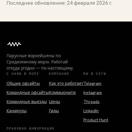
Последнее обновление: 24 февраля 2026 г.
Парусные воркейшены по
Средиземному морю. Работай
откуда угодно — по-настоящему.
С НАМИ В МОРЕ
КОМПАНИЯ
МЫ В СЕТИ
Общие офсайты
Как это работает
Telegram
Командные офсайты
Коммьюнити
Instagram
Командные выезды
Цены
Threads
Каникулы
Гиды
LinkedIn
Product Hunt
ПРАВОВАЯ ИНФОРМАЦИЯ